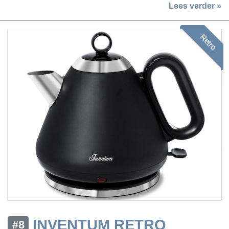
Lees verder »
Retro
INVENTUM RETRO
#8