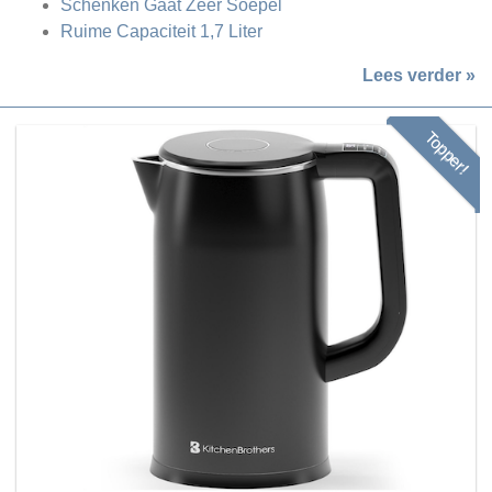
Schenken Gaat Zeer Soepel
Ruime Capaciteit 1,7 Liter
Lees verder »
Topper!