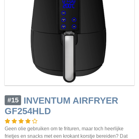
INVENTUM AIRFRYER
#15
GF254HLD
Geen olie gebruiken om te frituren, maar toch heerlijke
frietjes en snacks met een krokant korstje bereiden? Dat