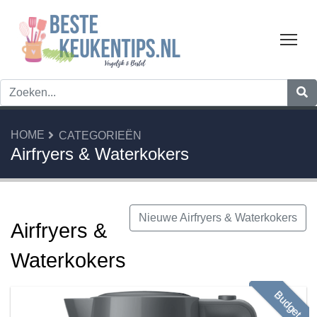
Tog
HOME
CATEGORIEËN
Airfryers & Waterkokers
Nieuwe Airfryers & Waterkokers
Airfryers &
Waterkokers
Budget