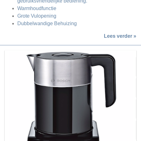
gebruiksvriendelijke bediening.
Warmhoudfunctie
Grote Vulopening
Dubbelwandige Behuizing
Lees verder »