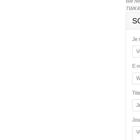
We heb
TWK4
S
Je
E-m
Tit
Jou