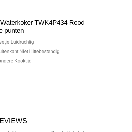
 Waterkoker TWK4P434 Rood
e punten
etje Luidruchtig
itenkant Niet Hittebestendig
angere Kooktijd
EVIEWS