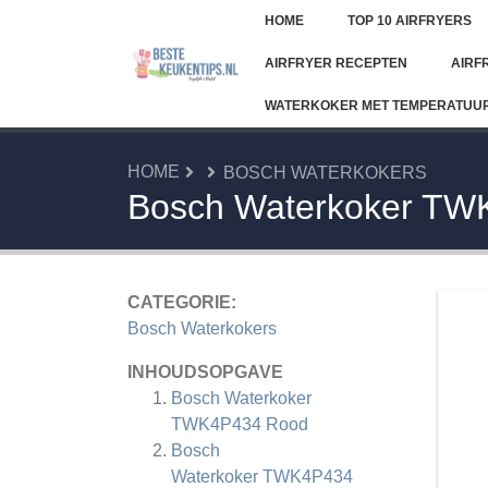
HOME
TOP 10 AIRFRYERS
AIRFRYER RECEPTEN
AIRF
WATERKOKER MET TEMPERATUU
HOME
BOSCH WATERKOKERS
Bosch Waterkoker TW
CATEGORIE:
Bosch Waterkokers
INHOUDSOPGAVE
Bosch Waterkoker
TWK4P434 Rood
Bosch
Waterkoker TWK4P434