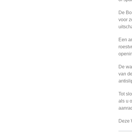
De Bos
voor z
uitsch
Een an
roestv
openi
De wat
van de
antisl
Tot sl
als u 
aanrad
Deze W