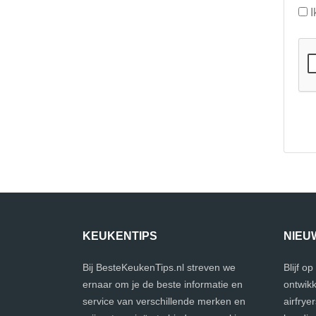
I
KEUKENTIPS
NIEU
Bij BesteKeukenTips.nl streven we
Blijf o
ernaar om je de beste informatie en
ontwikk
service van verschillende merken en
airfrye