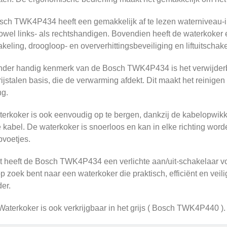
ch TWK4P434 heeft een gemakkelijk af te lezen waterniveau-indi
owel links- als rechtshandigen. Bovendien heeft de waterkoker
akeling, droogloop- en oververhittingsbeveiliging en liftuitschake
der handig kenmerk van de Bosch TWK4P434 is het verwijderbare
rijstalen basis, die de verwarming afdekt. Dit maakt het reinigen
ng.
erkoker is ook eenvoudig op te bergen, dankzij de kabelopwik
 kabel. De waterkoker is snoerloos en kan in elke richting word
ipvoetjes.
ot heeft de Bosch TWK4P434 een verlichte aan/uit-schakelaar 
op zoek bent naar een waterkoker die praktisch, efficiënt en ve
er.
aterkoker is ook verkrijgbaar in het grijs ( Bosch TWK4P440 ).