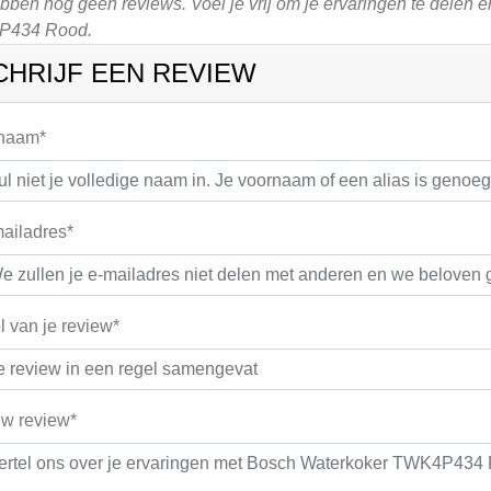
ben nog geen reviews. Voel je vrij om je ervaringen te delen e
P434 Rood.
CHRIJF EEN REVIEW
 naam*
ailadres*
el van je review*
w review*