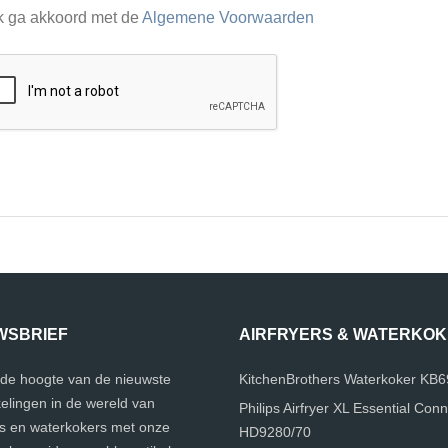
k ga akkoord met de
Algemene Voorwaarden
WSBRIEF
AIRFRYERS & WATERKO
p de hoogte van de nieuwste
KitchenBrothers Waterkoker KB
elingen in de wereld van
Philips Airfryer XL Essential Con
rs en waterkokers met onze
HD9280/70