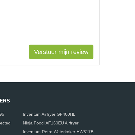
Verstuur mijn review
KERS
695
Inventum Airfryer GF400HL
nected
Ninja Foodi AF160EU Airfryer
Inventum Retro Waterkoker HW617B