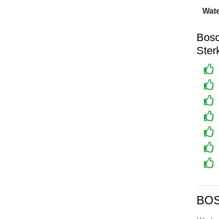
Wate
Bos
Ster
BO