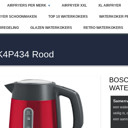
AIRFRYERS PER MERK
AIRFRYER XXL
XL AIRFRYER
RYER SCHOONMAKEN
TOP 10 WATERKOKERS
WATERKOKER P
RREGELING
GLAZEN WATERKOKERS
RETRO WATERKOKERS
K4P434 Rood
BOS
WATE
Samenv
een water
veilig is
een aanr