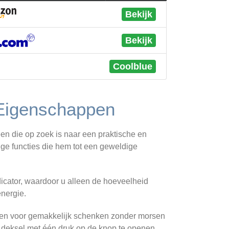
Bekijk
Bekijk
Coolblue
Eigenschappen
 die op zoek is naar een praktische en
ige functies die hem tot een geweldige
cator, waardoor u alleen de hoeveelheid
energie.
rpen voor gemakkelijk schenken zonder morsen
 deksel met één druk op de knop te openen.