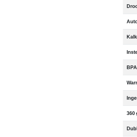
Droo
Auto
Kalkf
Inst
BPA-
War
Inge
360 
Dub