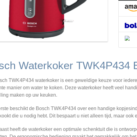
sch Waterkoker TWK4P434 
ch TWK4P434 waterkoker is een geweldige keuze voor iedereen
ënte manier om water te koken. Deze waterkoker heeft veel hand
lling maken op uw keuken.
rste beschikt de Bosch TWK4P434 over een handige kopjesindi
kookt die u nodig hebt. Dit bespaart u niet alleen tijd, maar ook 
ast heeft de waterkoker een optimale schenktuit die is ontwo
tten. De ergonomische bediening maakt het gemakkelijk om het