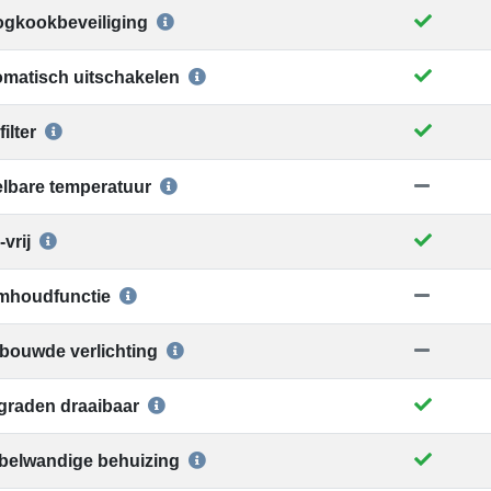
gkookbeveiliging
matisch uitschakelen
ilter
elbare temperatuur
vrij
mhoudfunctie
bouwde verlichting
graden draaibaar
belwandige behuizing