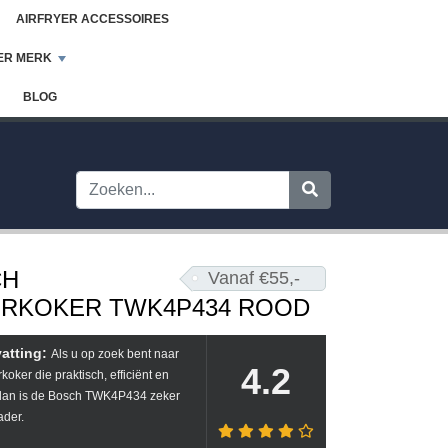
AIRFRYER ACCESSOIRES
ER MERK
BLOG
CH
Vanaf €55,-
RKOKER TWK4P434 ROOD
atting:
Als u op zoek bent naar
4.2
koker die praktisch, efficiënt en
, dan is de Bosch TWK4P434 zeker
ader.