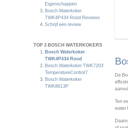
Eigenschappen
Bosch Waterkoker
TWK4P434 Rood
Reviews
Schrijf een review
TOP 3 BOSCH WATERKOKERS
Bosch Waterkoker
Bo
TWK4P434 Rood
Bosch Waterkoker TWK7203
TemperatureControl7
De Bos
Bosch Waterkoker
effici
TWK8613P
aanvu
Ten ee
water 
Daarna
of spa