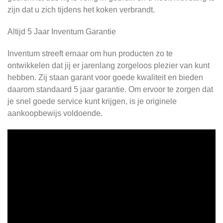
zijn dat u zich tijdens het koken verbrandt.
Altijd 5 Jaar Inventum Garantie
Inventum streeft ernaar om hun producten zo te
ontwikkelen dat jij er jarenlang zorgeloos plezier van kunt
hebben. Zij staan garant voor goede kwaliteit en bieden
daarom standaard 5 jaar garantie. Om ervoor te zorgen dat
je snel goede service kunt krijgen, is je originele
aankoopbewijs voldoende.