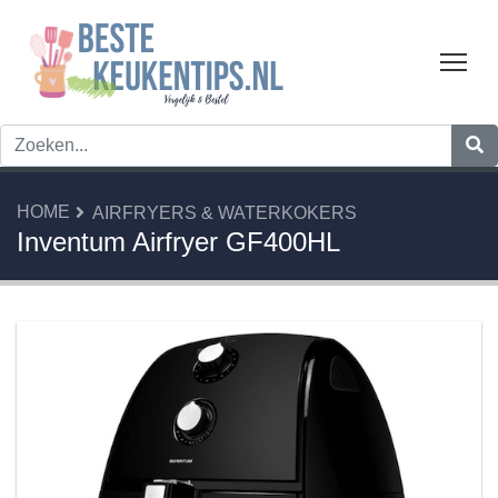
Tog
HOME
AIRFRYERS & WATERKOKERS
Inventum Airfryer GF400HL