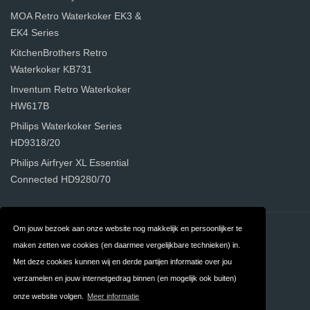
MOA Retro Waterkoker EK3 &
EK4 Series
KitchenBrothers Retro
Waterkoker KB731
Inventum Retro Waterkoker
HW617B
Philips Waterkoker Series
HD9318/20
Philips Airfryer XL Essential
Connected HD9280/70
Om jouw bezoek aan onze website nog makkelijk en persoonlijker te
Contact
Privacy
maken zetten we cookies (en daarmee vergelijkbare technieken) in.
Algemene
FAQ
Met deze cookies kunnen wij en derde partijen informatie over jou
verzamelen en jouw internetgedrag binnen (en mogelijk ook buiten)
Voorwaarden
onze website volgen.
Meer informatie
Linkpartners