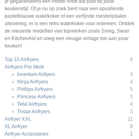
je gegarandeerd een model vindt dat past bij jouw
keukenstijl. Of je nu op zoek bent naar een opvallende
pastelblauwe waterkoker of een verfijnde roestvrijstalen
uitvoering, er is een retro waterkoker voor iedereen. Ontdek
de nieuwste modellen van topmerken zoals Smeg, Swan
en KitchenAid en voeg een vleugje vintage toe aan jouw
keuken!
Top 10 Airfryers
9
Airfryers Per Merk
Inventum Airfyers
3
Ninja Airfryers
4
Phillips Airfryers
5
Princess Airfryers
5
Tefal Airfryers
4
Tristar Airfryers
3
Airfryer XXL
11
XL Airfryer
8
Airfryer Accessoires
1