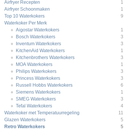
Airfryer Recepten
1
Airfryer Schoonmaken
1
Top 10 Waterkokers
9
Waterkoker Per Merk
Aigostar Waterkokers
1
Bosch Waterkokers
3
Inventum Waterkokers
3
KitchenAid Waterkokers
1
Kitchenbrothers Waterkokers
3
MOA Waterkokers
1
Philips Waterkokers
3
Princess Waterkokers
3
Russell Hobbs Waterkokers
6
Siemens Waterkokers
1
SMEG Waterkokers
3
Tefal Waterkokers
4
Waterkoker met Temperatuurregeling
11
Glazen Waterkokers
5
Retro Waterkokers
5